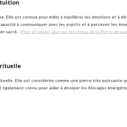
tuition
ne. Elle est connue pour aider à équilibrer les émotions et à dé
capacité à communiquer avec les esprits et à percevoir les éner
in sacré.
(Pour en savoir plus sur les vertus de la Pierre de Lu
rituelle
ituelle. Elle est considérée comme une pierre très puissante qui
 également connu pour aider à dissiper les blocages énergétiqu