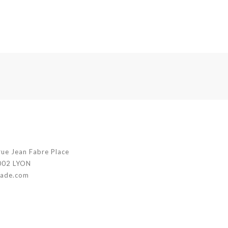
rue Jean Fabre Place
002 LYON
jade.com