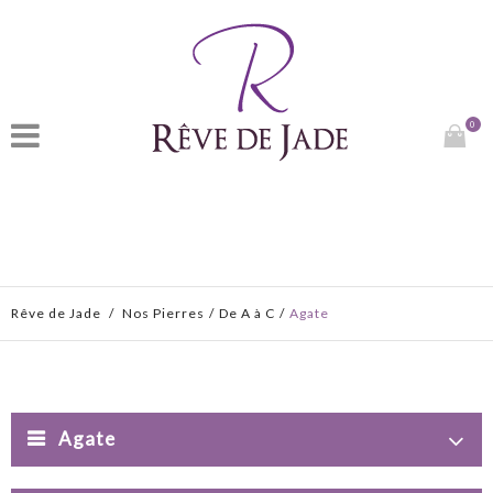
0
Rêve de Jade
/
Nos Pierres
/
De A à C
/
Agate
Agate