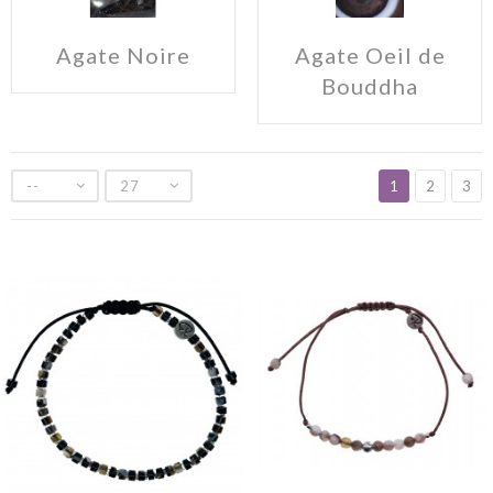
Agate Noire
Agate Oeil de
Bouddha
--
27
1
2
3