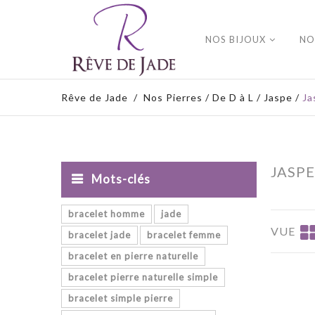
NOS BIJOUX
NO
Rêve de Jade
/
Nos Pierres
/
De D à L
/
Jaspe
/
Ja
JASP
Mots-clés
bracelet homme
jade
VUE
bracelet jade
bracelet femme
bracelet en pierre naturelle
bracelet pierre naturelle simple
bracelet simple pierre