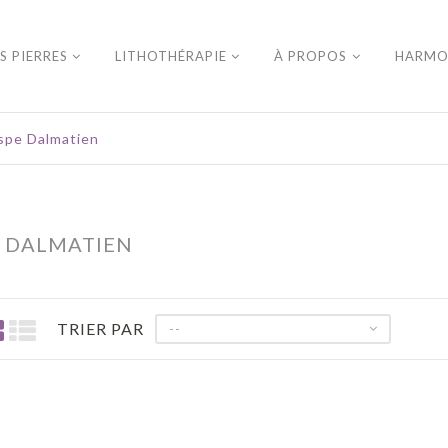
S PIERRES
LITHOTHÉRAPIE
À PROPOS
HARMO
spe Dalmatien
E DALMATIEN
TRIER PAR
--