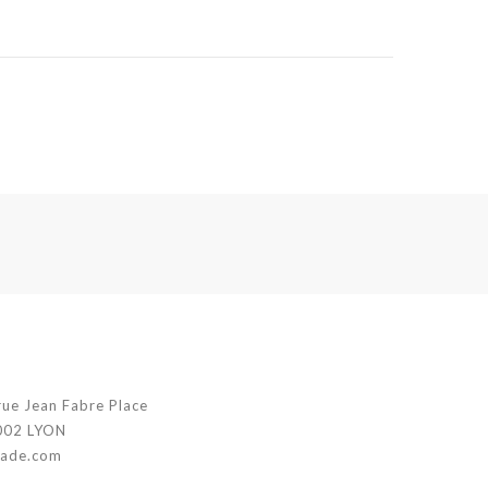
rue Jean Fabre Place
002 LYON
jade.com