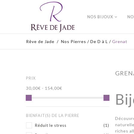
NOS BIJOUX
NO
Rêve de Jade
/
Nos Pierres
/
De D à L
/
Grenat
GREN
PRIX
30,00€ - 154,00€
Bi
BIENFAIT(S) DE LA PIERRE
Découvre
naturell
Réduit le stress
(1)
riches a