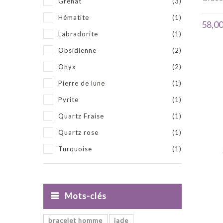
Grenat
(3)
Hématite
(1)
58,00
Labradorite
(1)
Obsidienne
(2)
Onyx
(2)
Pierre de lune
(1)
Pyrite
(1)
Quartz Fraise
(1)
Quartz rose
(1)
Turquoise
(1)
Mots-clés
bracelet homme
jade