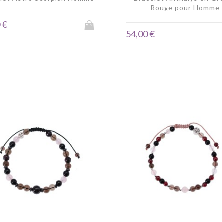
Rouge pour Homme
 €
54,00 €