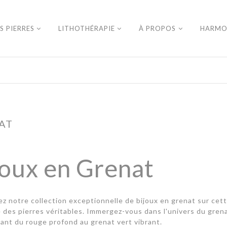
S PIERRES
LITHOTHÉRAPIE
À PROPOS
HARMO
AT
joux en Grenat
z notre collection exceptionnelle de bijoux en grenat sur cett
e des pierres véritables. Immergez-vous dans l'univers du gre
llant du rouge profond au grenat vert vibrant.