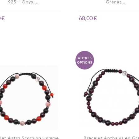
925 – Onyx,...
Grenat...
 €
68,00 €
AUTRES
OPTIONS
let Astro Scorpion Homme
Bracelet Anthalys en Gr