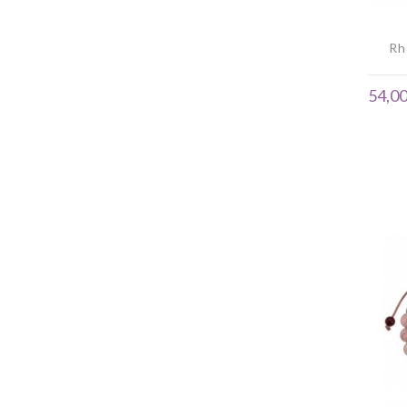
Rh
54,00