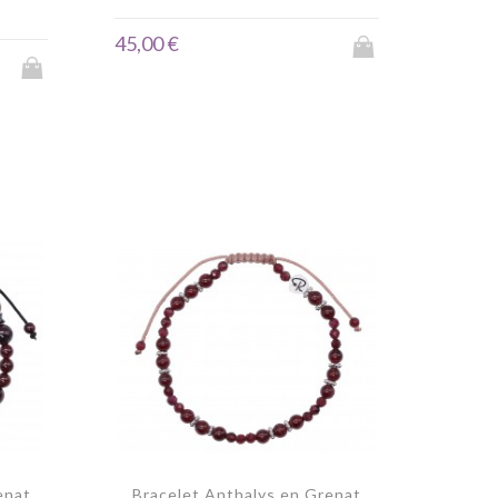
45,00 €
enat
Bracelet Anthalys en Grenat