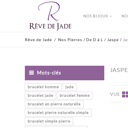
NOS BIJOUX
NO
Rêve de Jade
/
Nos Pierres
/
De D à L
/
Jaspe
/
Ja
JASP
Mots-clés
bracelet homme
jade
VUE
bracelet jade
bracelet femme
bracelet en pierre naturelle
bracelet pierre naturelle simple
bracelet simple pierre