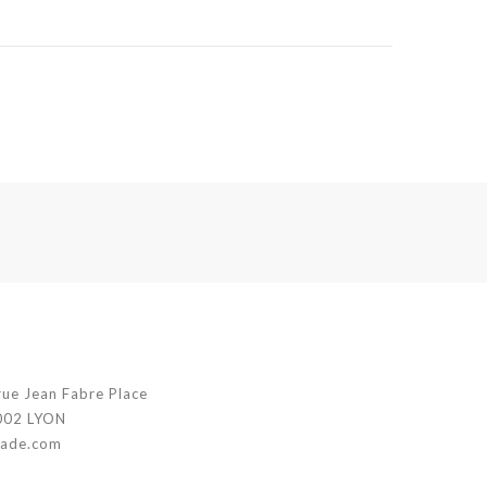
rue Jean Fabre Place
002 LYON
jade.com