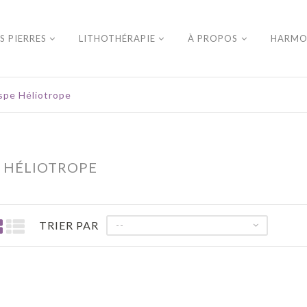
S PIERRES
LITHOTHÉRAPIE
À PROPOS
HARMO
spe Héliotrope
E HÉLIOTROPE
TRIER PAR
--